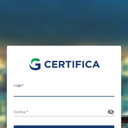
Login
*
Senha
*